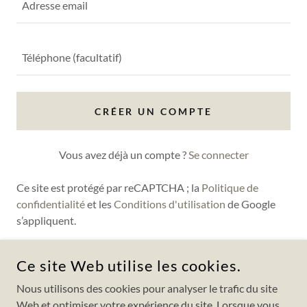
CRÉER UN COMPTE
Vous avez déjà un compte ?
Se connecter
Ce site est protégé par reCAPTCHA ; la
Politique de
confidentialité
et les
Conditions d'utilisation
de Google
s’appliquent.
Ce site Web utilise les cookies.
1535 CHEMIN STE-FOY, BUREAU 350
Nous utilisons des cookies pour analyser le trafic du site
QUÉBEC (QC) G1S 2P1
Web et optimiser votre expérience du site. Lorsque vous